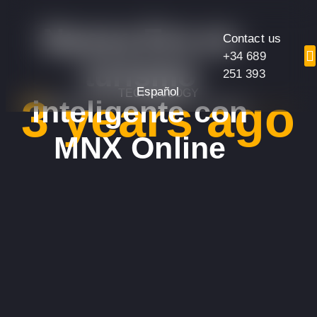
Nueva Era en
Contact us
+34 689
turismo
251 393
Español
TECHNOLOGY
3 years ago
inteligente con
MNX Online