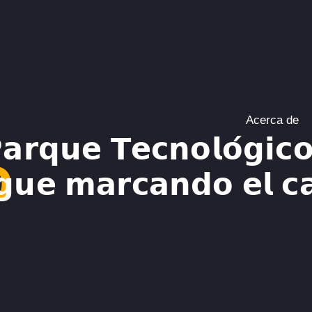
Acerca de
𝗮𝗿𝗾𝘂𝗲 𝗧𝗲𝗰𝗻𝗼𝗹𝗼́𝗴𝗶𝗰𝗼
o
𝗶𝗴𝘂𝗲 𝗺𝗮𝗿𝗰𝗮𝗻𝗱𝗼 𝗲𝗹 𝗰