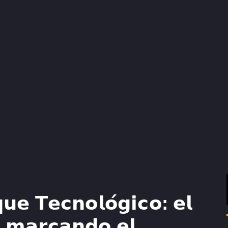
𝘂𝗲 𝗧𝗲𝗰𝗻𝗼𝗹𝗼́𝗴𝗶𝗰𝗼: 𝗲𝗹
𝗲 𝗺𝗮𝗿𝗰𝗮𝗻𝗱𝗼 𝗲𝗹