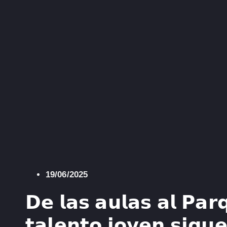
19/06/2025
𝗗𝗲 𝗹𝗮𝘀 𝗮𝘂𝗹𝗮𝘀 𝗮𝗹 𝗣𝗮𝗿
𝘁𝗮𝗹𝗲𝗻𝘁𝗼 𝗷𝗼𝘃𝗲𝗻 𝘀𝗶𝗴𝘂