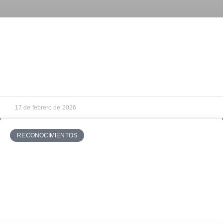
Visita técnica a La Vega Innova: aprendizajes,
sinergias entre FIWARE iHubs y oportunidades
para Canarias
17 de febrero de 2026
RECONOCIMIENTOS