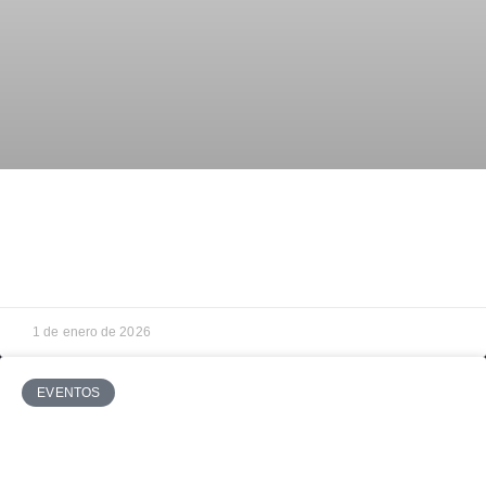
Empezamos el año echando la vista atrás: recap
de nuestra historia
1 de enero de 2026
EVENTOS