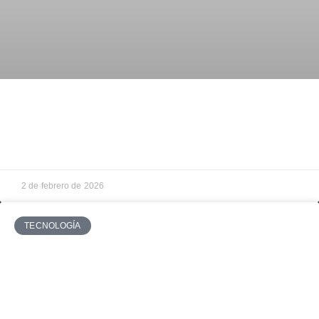
MNX Online se incorpora a la Junta Directiva del
CET: una voz descentralizada
2 de febrero de 2026
TECNOLOGÍA