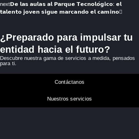
next
𝗗𝗲 𝗹𝗮𝘀 𝗮𝘂𝗹𝗮𝘀 𝗮𝗹 𝗣𝗮𝗿𝗾𝘂𝗲 𝗧𝗲𝗰𝗻𝗼𝗹𝗼́𝗴𝗶𝗰𝗼: 𝗲𝗹
𝘁𝗮𝗹𝗲𝗻𝘁𝗼 𝗷𝗼𝘃𝗲𝗻 𝘀𝗶𝗴𝘂𝗲 𝗺𝗮𝗿𝗰𝗮𝗻𝗱𝗼 𝗲𝗹 𝗰𝗮𝗺𝗶𝗻𝗼
¿Preparado para impulsar tu
entidad hacia el futuro?
Descubre nuestra gama de servicios a medida, pensados
para ti.
Contáctanos
Nuestros servicios