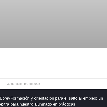
Despedimos el año con nuestro tradicional brindis
y muchas caras amigas
30 de diciembre de 2025
prev
Formación y orientación para el salto al empleo: un
extra para nuestro alumnado en prácticas