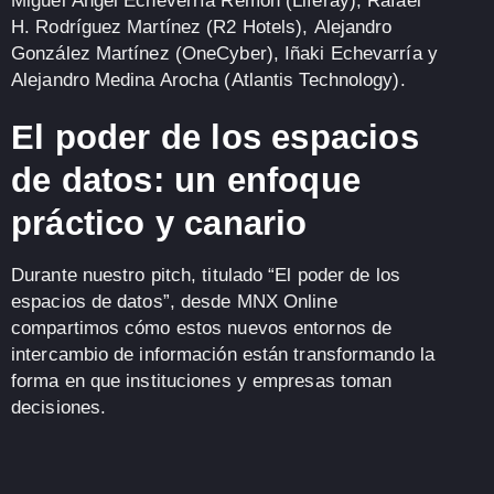
Miguel Ángel Echeverría Remón
(Liferay),
Rafael
H. Rodríguez Martínez
(R2 Hotels),
Alejandro
González Martínez
(OneCyber),
Iñaki Echevarría
y
Alejandro Medina Arocha
(Atlantis Technology).
El poder de los espacios
de datos: un enfoque
práctico y canario
Durante nuestro pitch, titulado
“El poder de los
espacios de datos”
, desde
MNX Online
compartimos cómo estos nuevos entornos de
intercambio de información están
transformando la
forma en que instituciones y empresas toman
decisiones
.