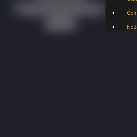
Fuerteventura
Con
2025
Noti