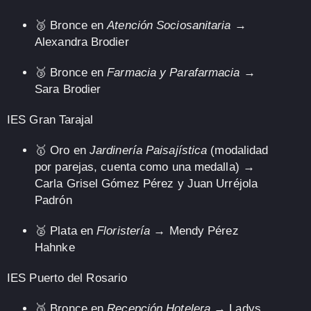
🥉
Bronce
en
Atención Sociosanitaria
→
Alexandra Brodier
🥉
Bronce
en
Farmacia y Parafarmacia
→
Sara Brodier
IES Gran Tarajal
🥇
Oro
en
Jardinería Paisajística
(
modalidad
por parejas
, cuenta como
una
medalla) →
Carla Grisel Gómez Pérez
y
Juan Urréjola
Padrón
🥈
Plata
en
Floristería
→
Mendy Pérez
Hahnke
IES Puerto del Rosario
🥉
Bronce
en
Recepción Hotelera
→
Ladys