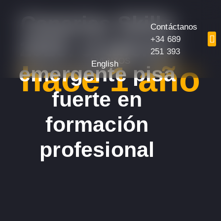
Canarias Skills
Contáctanos
+34 689
2025: el talento
251 393
EVENTOS
English
hace 1 año
emergente pisa
fuerte en
formación
profesional